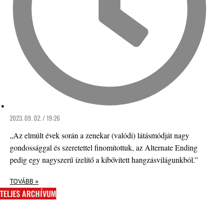
2023. 09. 02. / 19:26
„Az elmúlt évek során a zenekar (valódi) látásmódját nagy
gondossággal és szeretettel finomítottuk, az Alternate Ending
pedig egy nagyszerű ízelítő a kibővített hangzásvilágunkból.”
TOVÁBB »
TELJES ARCHÍVUM