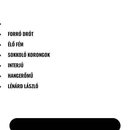
Skip
to
content
FORRÓ DRÓT
ÉLŐ FÉM
SOKKOLÓ KORONGOK
INTERJÚ
HANGERŐMŰ
LÉNÁRD LÁSZLÓ