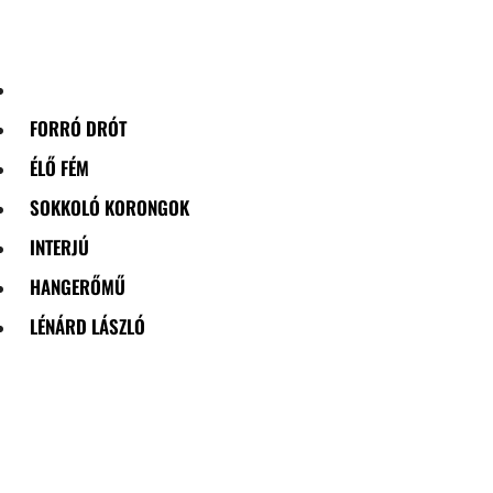
Skip
to
content
FORRÓ DRÓT
ÉLŐ FÉM
SOKKOLÓ KORONGOK
INTERJÚ
HANGERŐMŰ
LÉNÁRD LÁSZLÓ