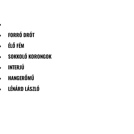
Skip
to
content
FORRÓ DRÓT
ÉLŐ FÉM
SOKKOLÓ KORONGOK
INTERJÚ
HANGERŐMŰ
LÉNÁRD LÁSZLÓ