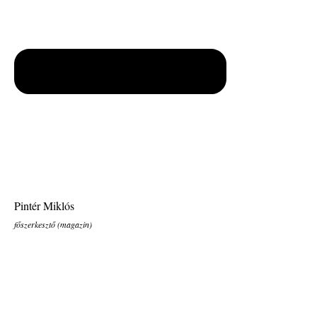
Pintér Miklós
főszerkesztő (magazin)