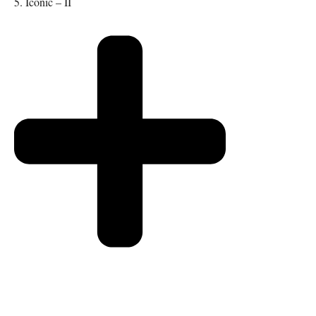
5. Iconic – II