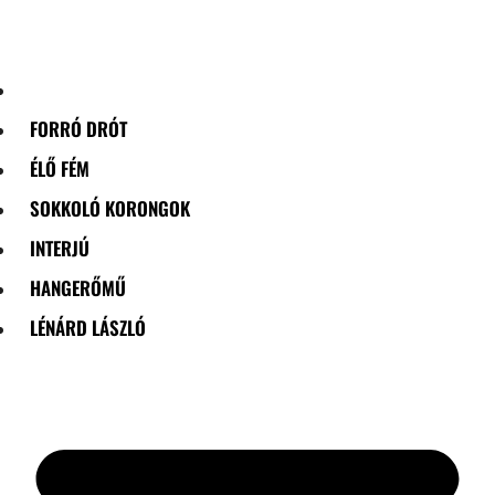
Skip
to
content
FORRÓ DRÓT
ÉLŐ FÉM
SOKKOLÓ KORONGOK
INTERJÚ
HANGERŐMŰ
LÉNÁRD LÁSZLÓ