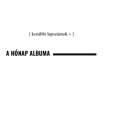
[
korábbi lapszámok »
]
A HÓNAP ALBUMA