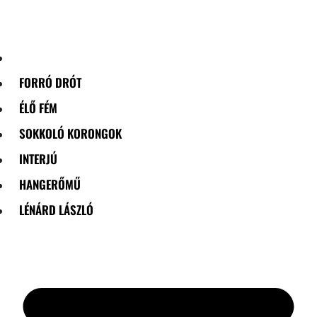
Skip
to
content
FORRÓ DRÓT
ÉLŐ FÉM
SOKKOLÓ KORONGOK
INTERJÚ
HANGERŐMŰ
LÉNÁRD LÁSZLÓ