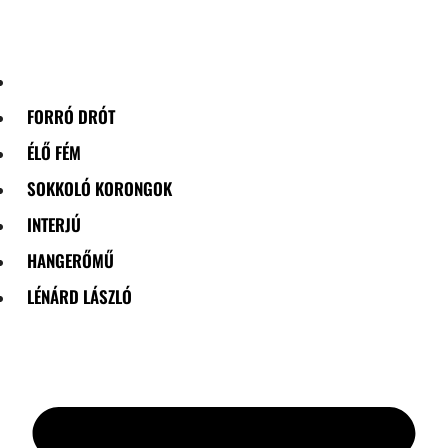
Skip
to
content
FORRÓ DRÓT
ÉLŐ FÉM
SOKKOLÓ KORONGOK
INTERJÚ
HANGERŐMŰ
LÉNÁRD LÁSZLÓ