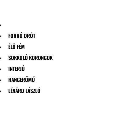
Skip
to
content
FORRÓ DRÓT
ÉLŐ FÉM
SOKKOLÓ KORONGOK
INTERJÚ
HANGERŐMŰ
LÉNÁRD LÁSZLÓ