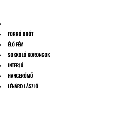
Skip
to
content
FORRÓ DRÓT
ÉLŐ FÉM
SOKKOLÓ KORONGOK
INTERJÚ
HANGERŐMŰ
LÉNÁRD LÁSZLÓ