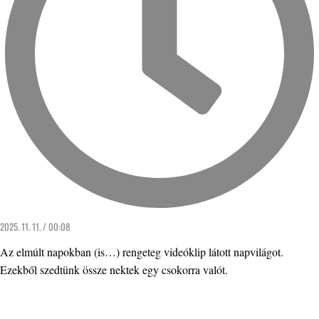
2025. 11. 11. / 00:08
Az elmúlt napokban (is…) rengeteg videóklip látott napvilágot.
Ezekből szedtünk össze nektek egy csokorra valót.