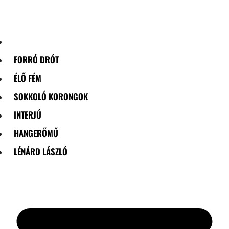
Skip
to
content
FORRÓ DRÓT
ÉLŐ FÉM
SOKKOLÓ KORONGOK
INTERJÚ
HANGERŐMŰ
LÉNÁRD LÁSZLÓ