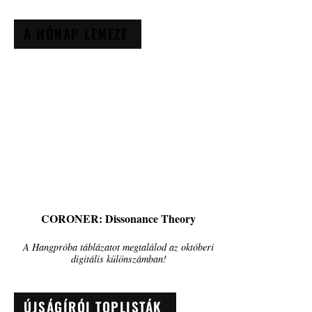
A HÓNAP LEMEZE
CORONER: Dissonance Theory
A Hangpróba táblázatot megtalálod az októberi
digitális különszámban!
ÚJSÁGÍRÓI TOPLISTÁK