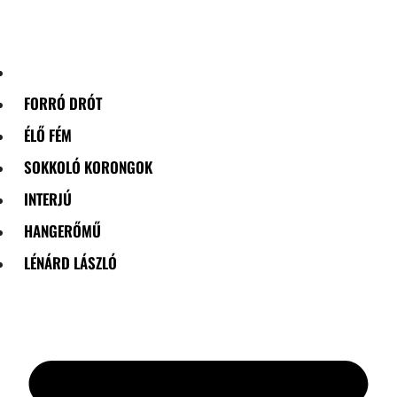
Skip
to
content
FORRÓ DRÓT
ÉLŐ FÉM
SOKKOLÓ KORONGOK
INTERJÚ
HANGERŐMŰ
LÉNÁRD LÁSZLÓ