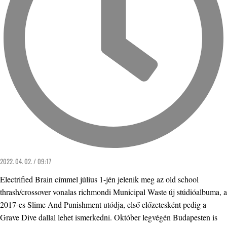
2022. 04. 02. / 09:17
Electrified Brain címmel július 1-jén jelenik meg az old school
thrash/crossover vonalas richmondi Municipal Waste új stúdióalbuma, a
2017-es Slime And Punishment utódja, első előzetesként pedig a
Grave Dive dallal lehet ismerkedni. Október legvégén Budapesten is