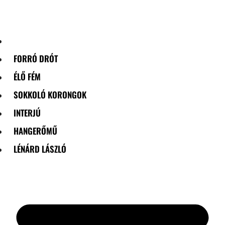
Skip
to
content
FORRÓ DRÓT
ÉLŐ FÉM
SOKKOLÓ KORONGOK
INTERJÚ
HANGERŐMŰ
LÉNÁRD LÁSZLÓ