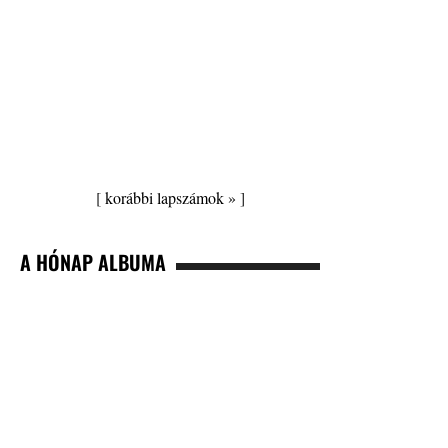
[
korábbi lapszámok »
]
A HÓNAP ALBUMA