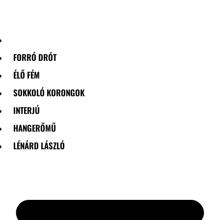
Skip
to
content
FORRÓ DRÓT
ÉLŐ FÉM
SOKKOLÓ KORONGOK
INTERJÚ
HANGERŐMŰ
LÉNÁRD LÁSZLÓ