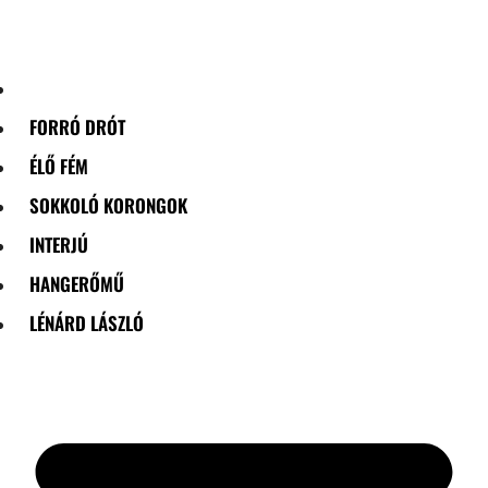
Skip
to
content
FORRÓ DRÓT
ÉLŐ FÉM
SOKKOLÓ KORONGOK
INTERJÚ
HANGERŐMŰ
LÉNÁRD LÁSZLÓ