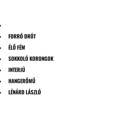
Skip
to
content
FORRÓ DRÓT
ÉLŐ FÉM
SOKKOLÓ KORONGOK
INTERJÚ
HANGERŐMŰ
LÉNÁRD LÁSZLÓ