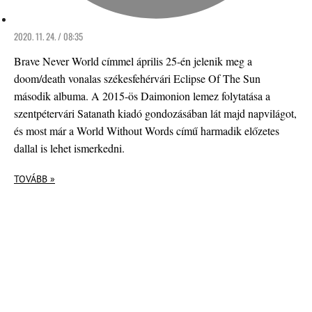
2020. 11. 24. / 08:35
Brave Never World címmel április 25-én jelenik meg a
doom/death vonalas székesfehérvári Eclipse Of The Sun
második albuma. A 2015-ös Daimonion lemez folytatása a
szentpétervári Satanath kiadó gondozásában lát majd napvilágot,
és most már a World Without Words című harmadik előzetes
dallal is lehet ismerkedni.
TOVÁBB »