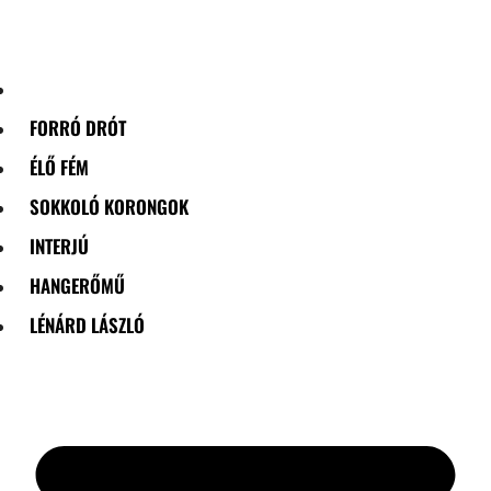
Skip
to
content
FORRÓ DRÓT
ÉLŐ FÉM
SOKKOLÓ KORONGOK
INTERJÚ
HANGERŐMŰ
LÉNÁRD LÁSZLÓ