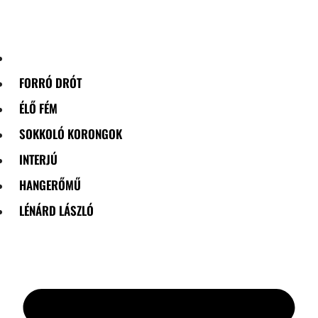
Skip
to
content
FORRÓ DRÓT
ÉLŐ FÉM
SOKKOLÓ KORONGOK
INTERJÚ
HANGERŐMŰ
LÉNÁRD LÁSZLÓ