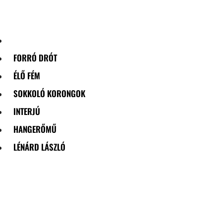
Skip
to
content
FORRÓ DRÓT
ÉLŐ FÉM
SOKKOLÓ KORONGOK
INTERJÚ
HANGERŐMŰ
LÉNÁRD LÁSZLÓ