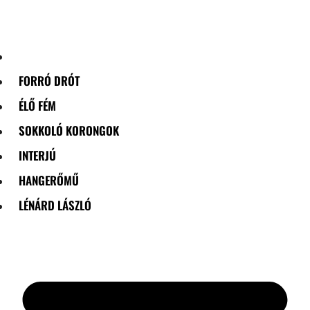
Skip
to
content
FORRÓ DRÓT
ÉLŐ FÉM
SOKKOLÓ KORONGOK
INTERJÚ
HANGERŐMŰ
LÉNÁRD LÁSZLÓ