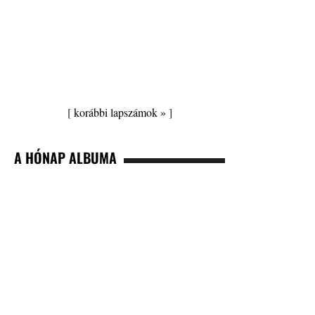
[
korábbi lapszámok »
]
A HÓNAP ALBUMA