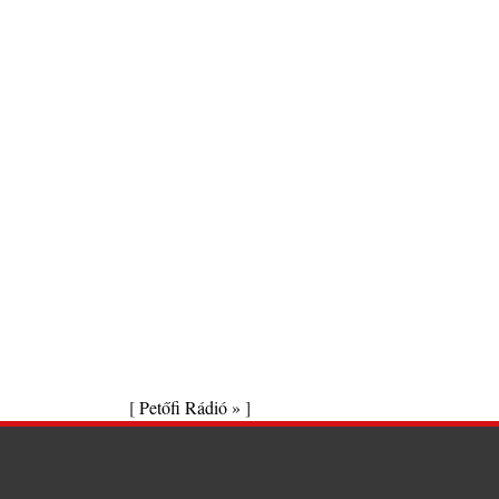
[
Petőfi Rádió »
]