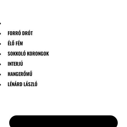
Skip
to
content
FORRÓ DRÓT
ÉLŐ FÉM
SOKKOLÓ KORONGOK
INTERJÚ
HANGERŐMŰ
LÉNÁRD LÁSZLÓ