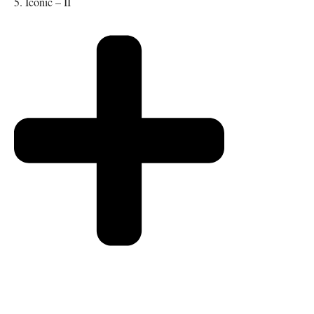
5. Iconic – II