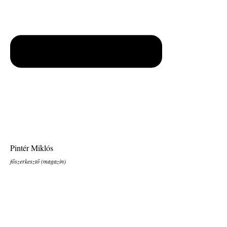
Pintér Miklós
főszerkesztő (magazin)