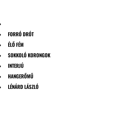
Skip
to
content
FORRÓ DRÓT
ÉLŐ FÉM
SOKKOLÓ KORONGOK
INTERJÚ
HANGERŐMŰ
LÉNÁRD LÁSZLÓ