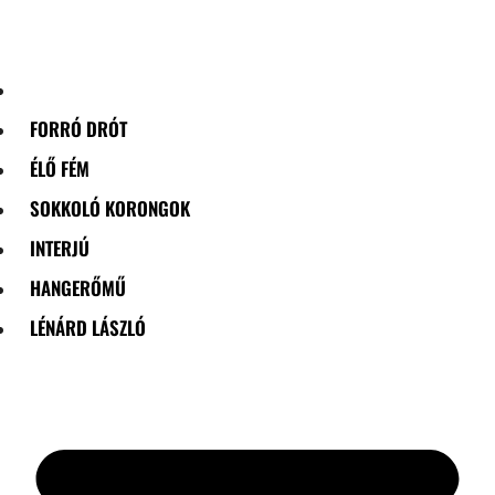
Skip
to
content
FORRÓ DRÓT
ÉLŐ FÉM
SOKKOLÓ KORONGOK
INTERJÚ
HANGERŐMŰ
LÉNÁRD LÁSZLÓ