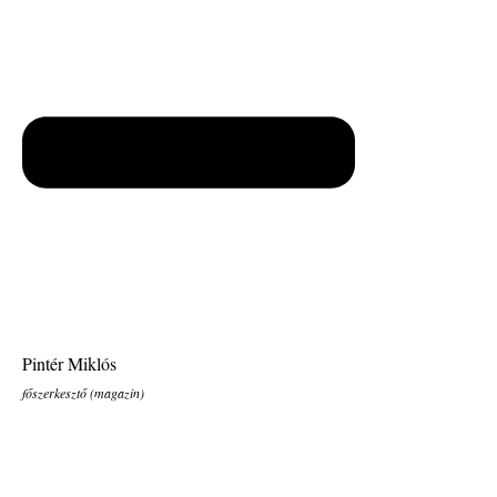
Pintér Miklós
főszerkesztő (magazin)