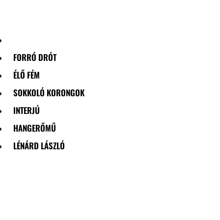
Skip
to
content
FORRÓ DRÓT
ÉLŐ FÉM
SOKKOLÓ KORONGOK
INTERJÚ
HANGERŐMŰ
LÉNÁRD LÁSZLÓ