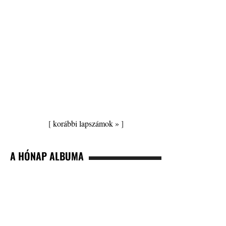
[
korábbi lapszámok »
]
A HÓNAP ALBUMA