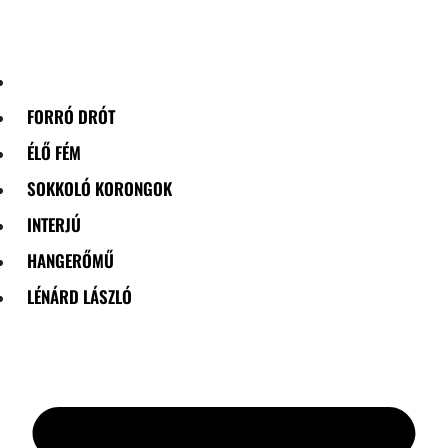
Skip
to
content
FORRÓ DRÓT
ÉLŐ FÉM
SOKKOLÓ KORONGOK
INTERJÚ
HANGERŐMŰ
LÉNÁRD LÁSZLÓ