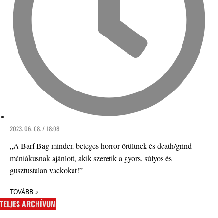
2023. 06. 08. / 18:08
„A Barf Bag minden beteges horror őrültnek és death/grind
mániákusnak ajánlott, akik szeretik a gyors, súlyos és
gusztustalan vackokat!”
TOVÁBB »
TELJES ARCHÍVUM