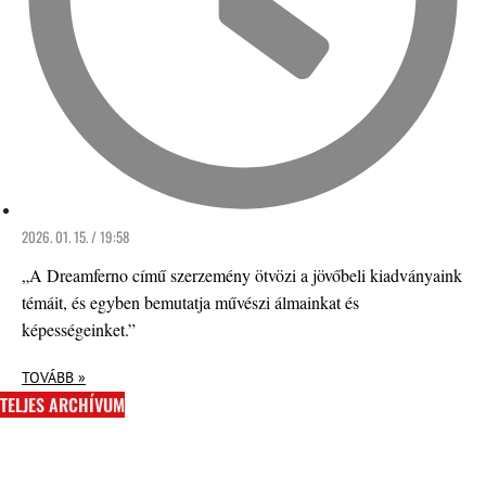
2026. 01. 15. / 19:58
„A Dreamferno című szerzemény ötvözi a jövőbeli kiadványaink
témáit, és egyben bemutatja művészi álmainkat és
képességeinket.”
TOVÁBB »
TELJES ARCHÍVUM