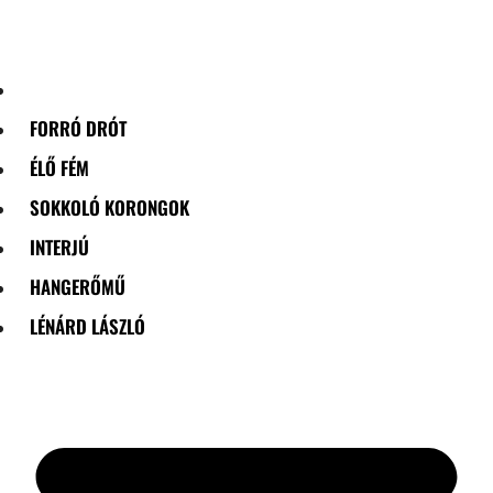
Skip
to
content
FORRÓ DRÓT
ÉLŐ FÉM
SOKKOLÓ KORONGOK
INTERJÚ
HANGERŐMŰ
LÉNÁRD LÁSZLÓ