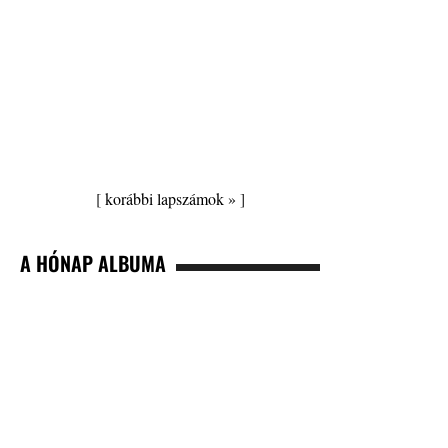
[
korábbi lapszámok »
]
A HÓNAP ALBUMA