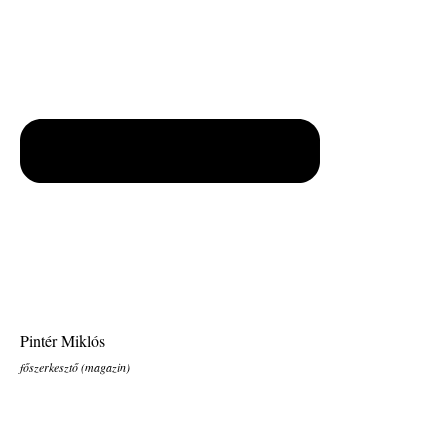
Pintér Miklós
főszerkesztő (magazin)