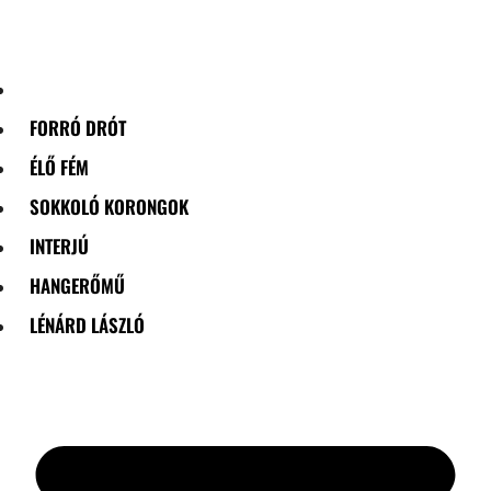
Skip
to
content
FORRÓ DRÓT
ÉLŐ FÉM
SOKKOLÓ KORONGOK
INTERJÚ
HANGERŐMŰ
LÉNÁRD LÁSZLÓ