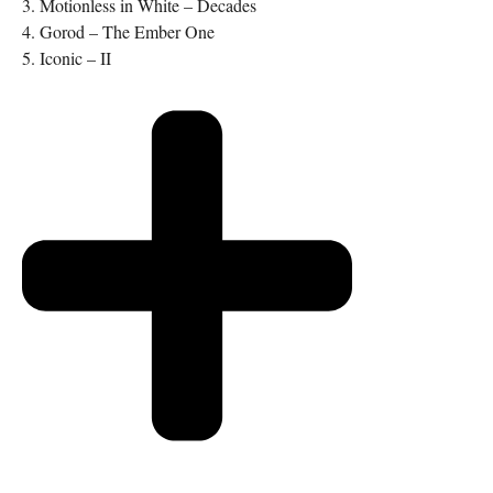
3. Motionless in White – Decades
4. Gorod – The Ember One
5. Iconic – II