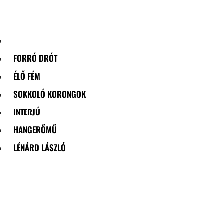
Skip
to
content
FORRÓ DRÓT
ÉLŐ FÉM
SOKKOLÓ KORONGOK
INTERJÚ
HANGERŐMŰ
LÉNÁRD LÁSZLÓ