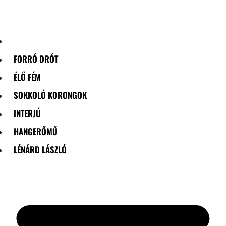
Skip
to
content
FORRÓ DRÓT
ÉLŐ FÉM
SOKKOLÓ KORONGOK
INTERJÚ
HANGERŐMŰ
LÉNÁRD LÁSZLÓ