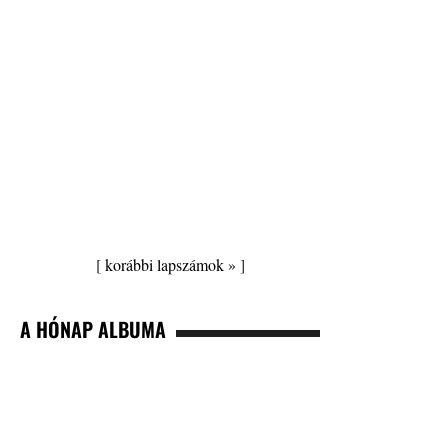
[
korábbi lapszámok »
]
A HÓNAP ALBUMA