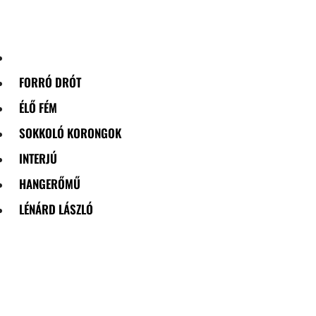
Skip
to
content
FORRÓ DRÓT
ÉLŐ FÉM
SOKKOLÓ KORONGOK
INTERJÚ
HANGERŐMŰ
LÉNÁRD LÁSZLÓ