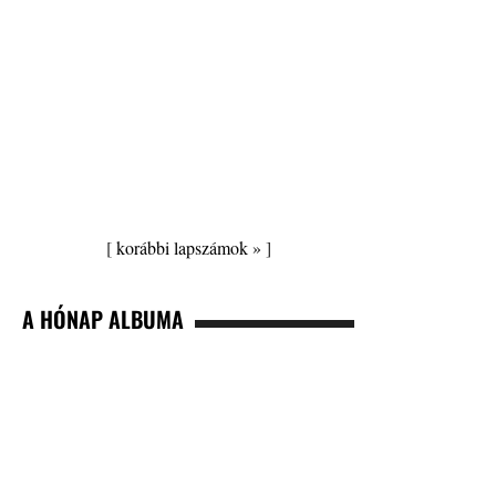
[
korábbi lapszámok »
]
A HÓNAP ALBUMA