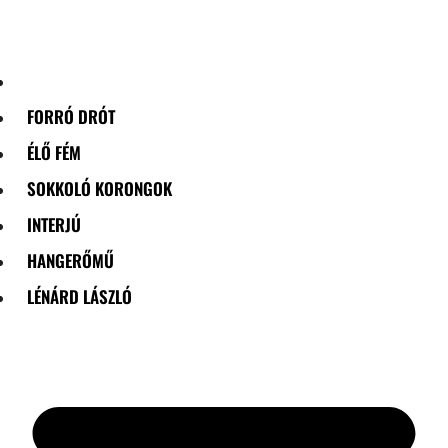
Skip
to
content
FORRÓ DRÓT
ÉLŐ FÉM
SOKKOLÓ KORONGOK
INTERJÚ
HANGERŐMŰ
LÉNÁRD LÁSZLÓ