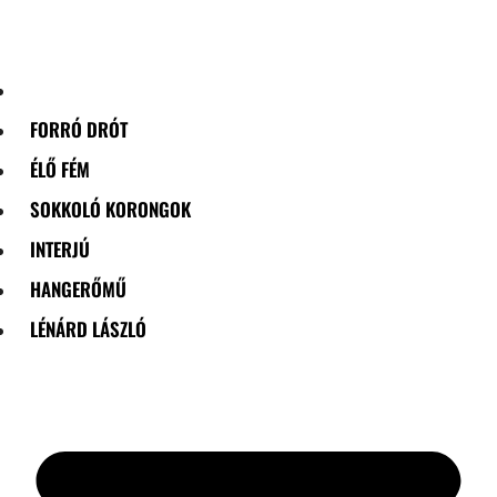
Skip
to
content
FORRÓ DRÓT
ÉLŐ FÉM
SOKKOLÓ KORONGOK
INTERJÚ
HANGERŐMŰ
LÉNÁRD LÁSZLÓ