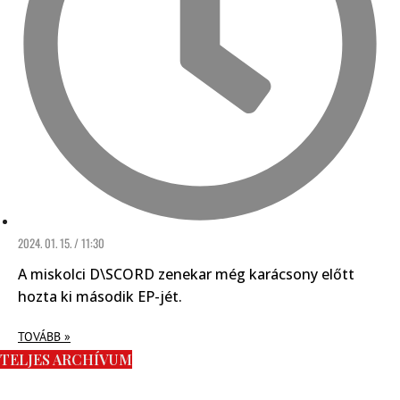
2024. 01. 15. / 11:30
A miskolci D\SCORD zenekar még karácsony előtt
hozta ki második EP-jét.
TOVÁBB »
TELJES ARCHÍVUM