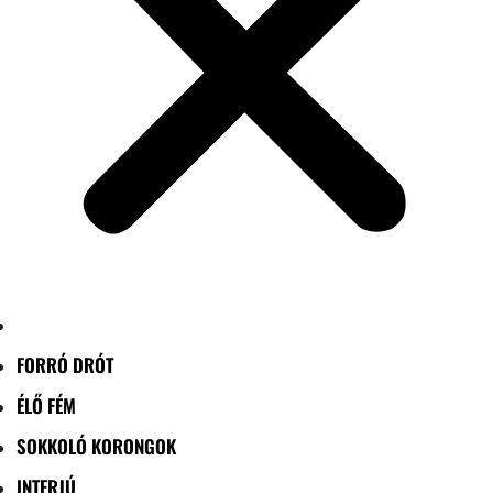
FORRÓ DRÓT
ÉLŐ FÉM
SOKKOLÓ KORONGOK
INTERJÚ