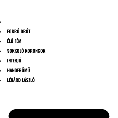
Skip
to
content
FORRÓ DRÓT
ÉLŐ FÉM
SOKKOLÓ KORONGOK
INTERJÚ
HANGERŐMŰ
LÉNÁRD LÁSZLÓ