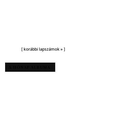
[
korábbi lapszámok »
]
A HÓNAP ALBUMA