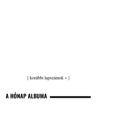
[
korábbi lapszámok »
]
A HÓNAP ALBUMA