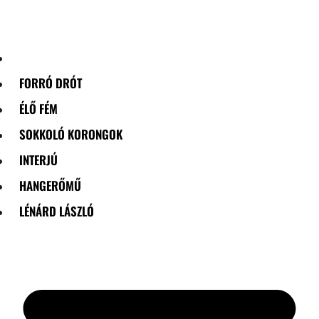
Skip
to
content
FORRÓ DRÓT
ÉLŐ FÉM
SOKKOLÓ KORONGOK
INTERJÚ
HANGERŐMŰ
LÉNÁRD LÁSZLÓ