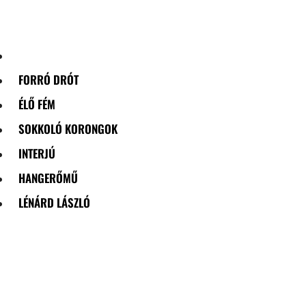
Skip
to
content
FORRÓ DRÓT
ÉLŐ FÉM
SOKKOLÓ KORONGOK
INTERJÚ
HANGERŐMŰ
LÉNÁRD LÁSZLÓ