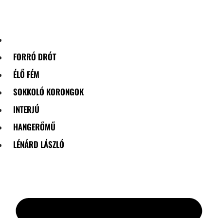
Skip
to
content
FORRÓ DRÓT
ÉLŐ FÉM
SOKKOLÓ KORONGOK
INTERJÚ
HANGERŐMŰ
LÉNÁRD LÁSZLÓ