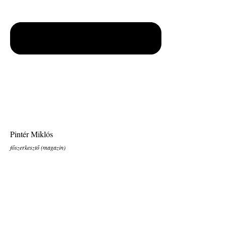
Pintér Miklós
főszerkesztő (magazin)