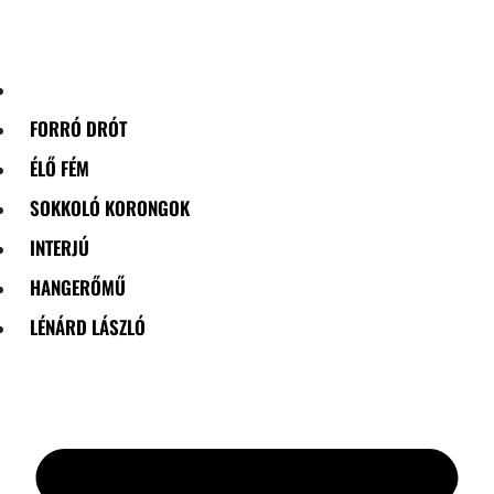
Skip
to
content
FORRÓ DRÓT
ÉLŐ FÉM
SOKKOLÓ KORONGOK
INTERJÚ
HANGERŐMŰ
LÉNÁRD LÁSZLÓ