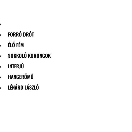
Skip
to
content
FORRÓ DRÓT
ÉLŐ FÉM
SOKKOLÓ KORONGOK
INTERJÚ
HANGERŐMŰ
LÉNÁRD LÁSZLÓ