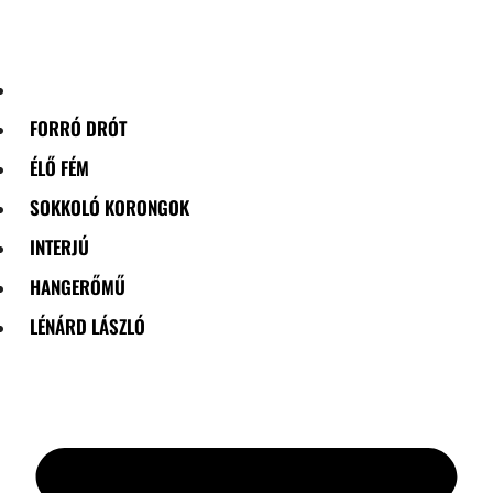
Skip
to
content
FORRÓ DRÓT
ÉLŐ FÉM
SOKKOLÓ KORONGOK
INTERJÚ
HANGERŐMŰ
LÉNÁRD LÁSZLÓ