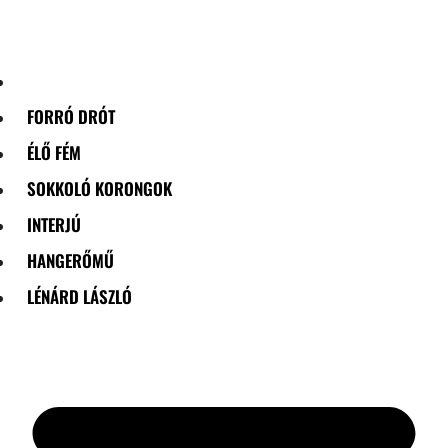
Skip
to
content
FORRÓ DRÓT
ÉLŐ FÉM
SOKKOLÓ KORONGOK
INTERJÚ
HANGERŐMŰ
LÉNÁRD LÁSZLÓ