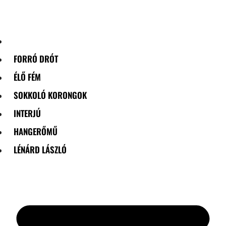
Skip
to
content
FORRÓ DRÓT
ÉLŐ FÉM
SOKKOLÓ KORONGOK
INTERJÚ
HANGERŐMŰ
LÉNÁRD LÁSZLÓ