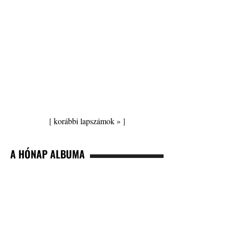
[
korábbi lapszámok »
]
A HÓNAP ALBUMA