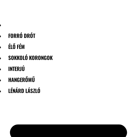
Skip
to
content
FORRÓ DRÓT
ÉLŐ FÉM
SOKKOLÓ KORONGOK
INTERJÚ
HANGERŐMŰ
LÉNÁRD LÁSZLÓ