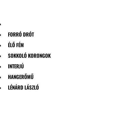
Skip
to
content
FORRÓ DRÓT
ÉLŐ FÉM
SOKKOLÓ KORONGOK
INTERJÚ
HANGERŐMŰ
LÉNÁRD LÁSZLÓ