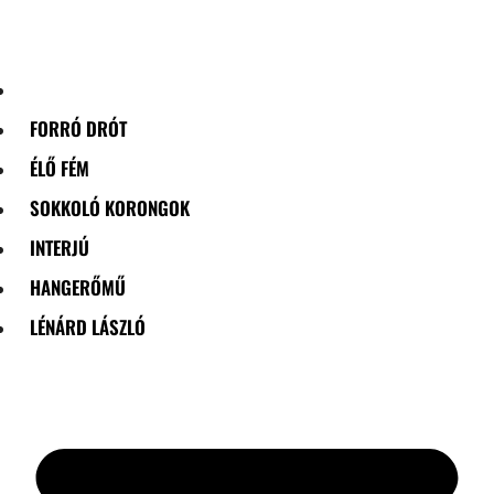
Skip
to
content
FORRÓ DRÓT
ÉLŐ FÉM
SOKKOLÓ KORONGOK
INTERJÚ
HANGERŐMŰ
LÉNÁRD LÁSZLÓ