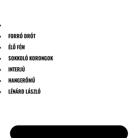
Skip
to
content
FORRÓ DRÓT
ÉLŐ FÉM
SOKKOLÓ KORONGOK
INTERJÚ
HANGERŐMŰ
LÉNÁRD LÁSZLÓ