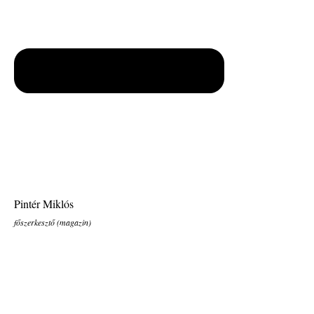
Pintér Miklós
főszerkesztő (magazin)