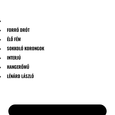
Skip
to
content
FORRÓ DRÓT
ÉLŐ FÉM
SOKKOLÓ KORONGOK
INTERJÚ
HANGERŐMŰ
LÉNÁRD LÁSZLÓ