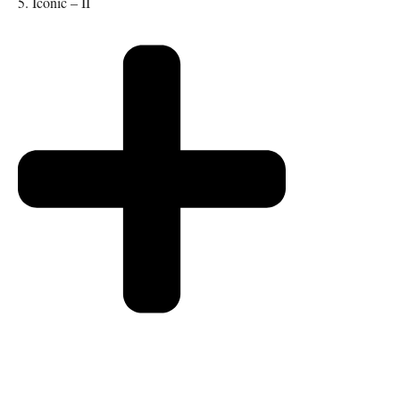
5. Iconic – II