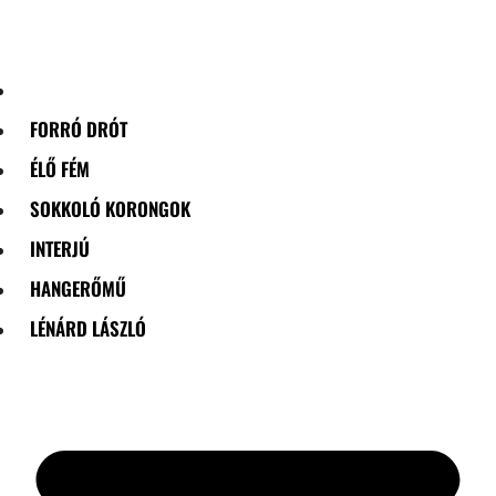
Skip
to
content
FORRÓ DRÓT
ÉLŐ FÉM
SOKKOLÓ KORONGOK
INTERJÚ
HANGERŐMŰ
LÉNÁRD LÁSZLÓ