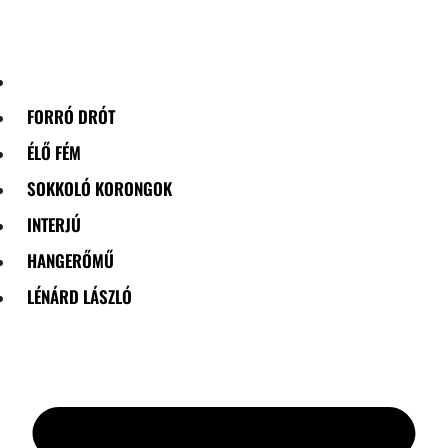
Skip
to
content
FORRÓ DRÓT
ÉLŐ FÉM
SOKKOLÓ KORONGOK
INTERJÚ
HANGERŐMŰ
LÉNÁRD LÁSZLÓ