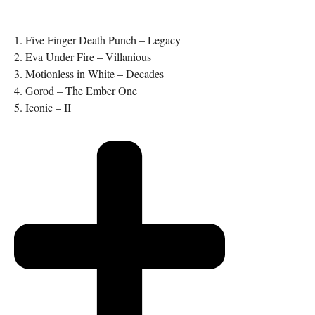
1. Five Finger Death Punch – Legacy
2. Eva Under Fire – Villanious
3. Motionless in White – Decades
4. Gorod – The Ember One
5. Iconic – II