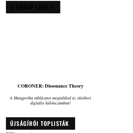
A HÓNAP LEMEZE
CORONER: Dissonance Theory
A Hangpróba táblázatot megtalálod az októberi
digitális különszámban!
ÚJSÁGÍRÓI TOPLISTÁK