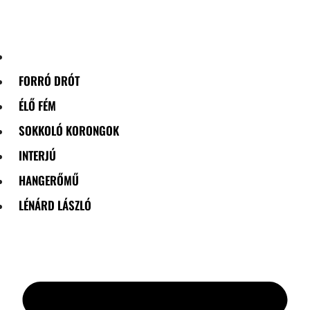
Skip
to
content
FORRÓ DRÓT
ÉLŐ FÉM
SOKKOLÓ KORONGOK
INTERJÚ
HANGERŐMŰ
LÉNÁRD LÁSZLÓ