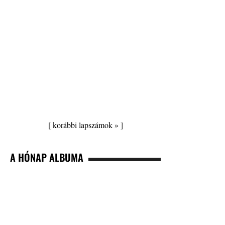
[
korábbi lapszámok »
]
A HÓNAP ALBUMA