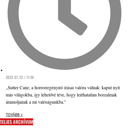
2023. 07. 22. / 17:36
„Sutter Cane, a horrorregényíró írásai valóra válnak: kaput nyit
más világokba, így lehetővé téve, hogy leírhatatlan borzalmak
áramoljanak a mi valóságunkba.”
TOVÁBB »
TELJES ARCHÍVUM