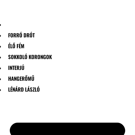
Skip
to
content
FORRÓ DRÓT
ÉLŐ FÉM
SOKKOLÓ KORONGOK
INTERJÚ
HANGERŐMŰ
LÉNÁRD LÁSZLÓ