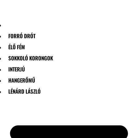
Skip
to
content
FORRÓ DRÓT
ÉLŐ FÉM
SOKKOLÓ KORONGOK
INTERJÚ
HANGERŐMŰ
LÉNÁRD LÁSZLÓ