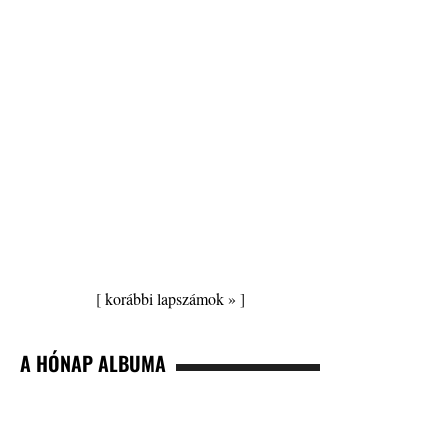
[
korábbi lapszámok »
]
A HÓNAP ALBUMA